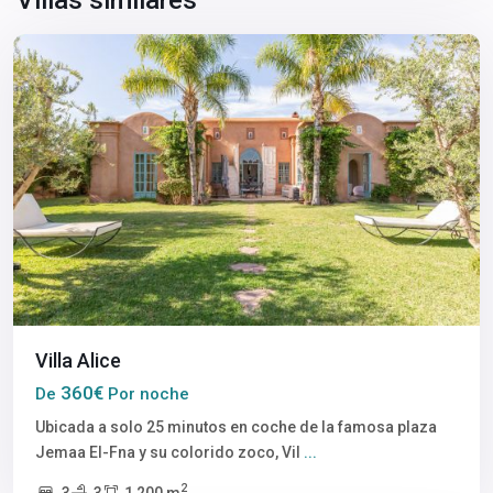
Marrakech
Villa Alice
360€
De
Por noche
Ubicada a solo 25 minutos en coche de la famosa plaza
Jemaa El-Fna y su colorido zoco, Vil
...
2
3
3
1,200 m