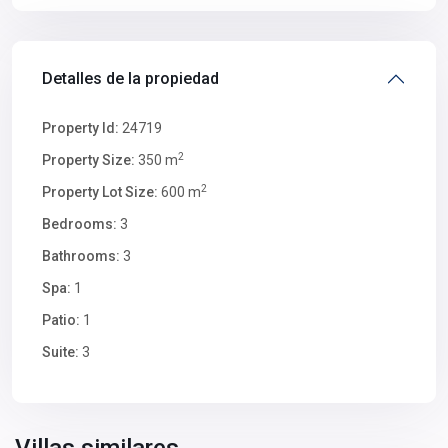
Detalles de la propiedad
Property Id:
24719
2
Property Size:
350 m
2
Property Lot Size:
600 m
Bedrooms:
3
Bathrooms:
3
Spa:
1
Patio:
1
Suite:
3
Villas similares