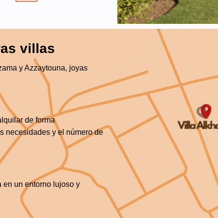
as villas
ozama y Azzaytouna, joyas
lquilar de forma
us necesidades y el número de
 en un entorno lujoso y