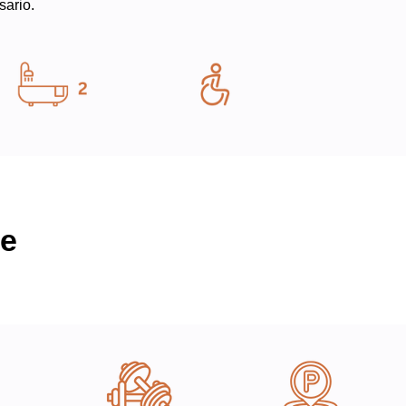
sario.
te