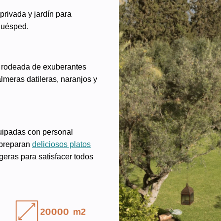
privada y jardín para
huésped.
á rodeada de exuberantes
almeras datileras, naranjos y
uipadas con personal
 preparan
deliciosos platos
eras para satisfacer todos