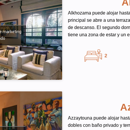
A
Alkhozama puede alojar hasta 
principal se abre a una terraz
de descanso. El segundo dormi
de marketing
tiene una zona de estar y un es
ido
A
Azzaytouna puede alojar hasta
dobles con baño privado y ter