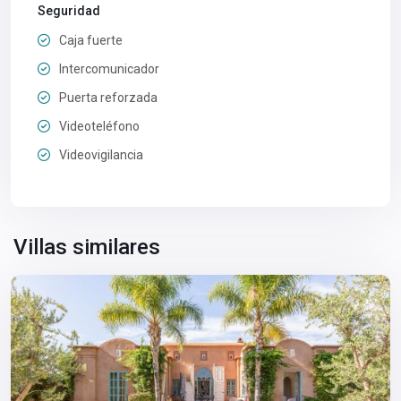
Seguridad
Caja fuerte
Intercomunicador
Puerta reforzada
Videoteléfono
Videovigilancia
Villas similares
Marrakech