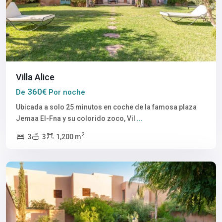
Villa Alice
360€
De
Por noche
Ubicada a solo 25 minutos en coche de la famosa plaza
Jemaa El-Fna y su colorido zoco, Vil
...
2
3
3
1,200 m
Marrakech