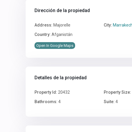
Dirección de la propiedad
Address:
Majorelle
City:
Marrakec
Country:
Afganistán
Open In Google Maps
Detalles de la propiedad
Property Id:
20432
Property Size:
Bathrooms:
4
Suite:
4