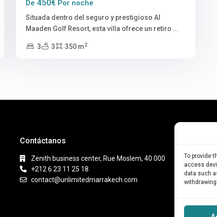
450€
De
Por noche
Situada dentro del seguro y prestigioso Al
Maaden Golf Resort, esta villa ofrece un retiro
...
2
3
3
350 m
Contáctanos
Ini
So
To provide 
Zenith business center, Rue Moslem, 40 000
access devic
Re
+212 6 23 11 25 18
data such as
contact@unlimitedmarrakech.com
Ga
withdrawing
Av
Po
A