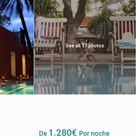
See all 17 photos
1.280€
De
Por noche