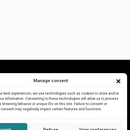
Manage consent
cio
bre nosotros
the best experiences, we use technologies such as cookies to store and/or
e information. Consenting to these technologies will allow us to process
staurante con espectáculo
 browsing behavior or unique IDs on this site. Failure to consent or
lería de invitados
 consent may negatively impact certain features and functions.
iso Legal
lítica de Privacidad
ccept
Refuse
View preferences