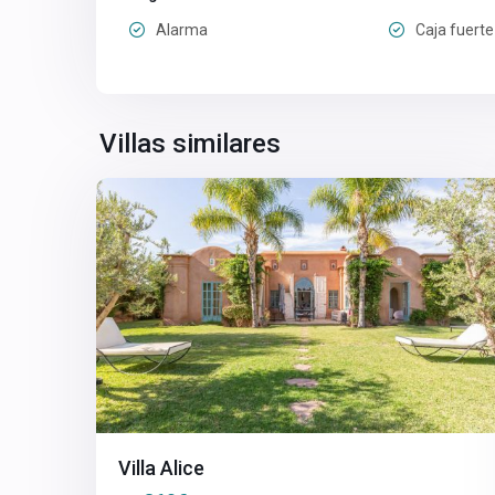
Alarma
Caja fuerte
Villas similares
27
Marrakech
Villa Alice