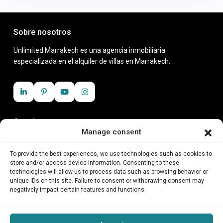
Sobre nosotros
Unlimited Marrakech es una agencia inmobiliaria
especializada en el alquiler de villas en Marrakech.
Contáctanos
Manage consent
Zenith business center, Rue Moslem, 40 000
+212 6 23 11 25 18
To provide the best experiences, we use technologies such as cookies to
contact@unlimitedmarrakech.com
store and/or access device information. Consenting to these
technologies will allow us to process data such as browsing behavior or
unique IDs on this site. Failure to consent or withdrawing consent may
Inicio
negatively impact certain features and functions.
Sobre nosotros
Restaurante con espectáculo