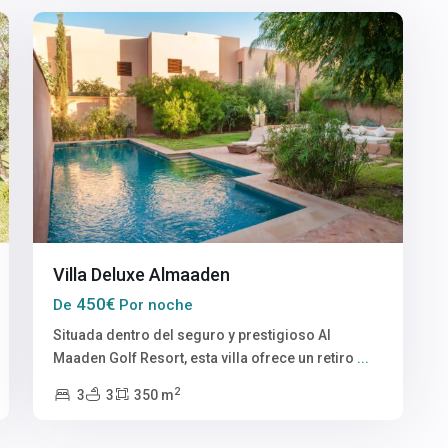
Villa Deluxe Almaaden
450€
De
Por noche
Situada dentro del seguro y prestigioso Al
Maaden Golf Resort, esta villa ofrece un retiro
...
2
3
3
350 m