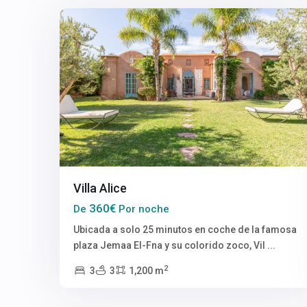
Villa Alice
360€
De
Por noche
Ubicada a solo 25 minutos en coche de la famosa
plaza Jemaa El-Fna y su colorido zoco, Vil
...
2
3
3
1,200 m