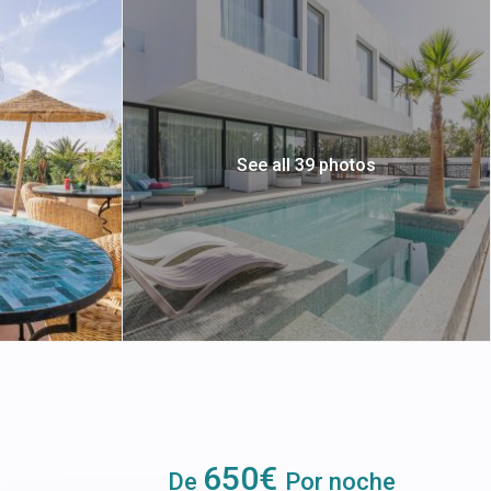
See all 39 photos
650€
De
Por noche