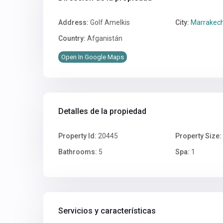
Address:
Golf Amelkis
City:
Marrakec
Country:
Afganistán
Open In Google Maps
Detalles de la propiedad
Property Id:
20445
Property Size:
Bathrooms:
5
Spa:
1
Servicios y características