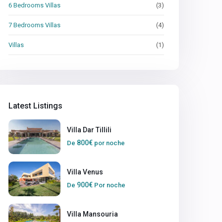
6 Bedrooms Villas
(3)
7 Bedrooms Villas
(4)
Villas
(1)
Latest Listings
Villa Dar Tillili
800€
De
por noche
Villa Venus
900€
De
Por noche
Villa Mansouria