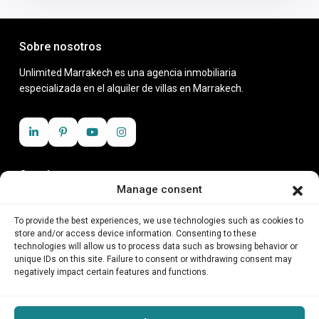
Sobre nosotros
Unlimited Marrakech es una agencia inmobiliaria
especializada en el alquiler de villas en Marrakech.
Contáctanos
Manage consent
Zenith business center, Rue Moslem, 40 000
+212 6 23 11 25 18
To provide the best experiences, we use technologies such as cookies to
contact@unlimitedmarrakech.com
store and/or access device information. Consenting to these
technologies will allow us to process data such as browsing behavior or
unique IDs on this site. Failure to consent or withdrawing consent may
Inicio
negatively impact certain features and functions.
Sobre nosotros
Restaurante con espectáculo