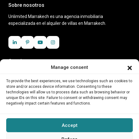
Sobre nosotros
Unlimited Marrakech es una agencia inmobiliaria
especializada en el alquiler de villas en Marrakech.
Contáctanos
Manage consent
Zenith business center, Rue Moslem, 40 000
+212 6 23 11 25 18
To provide the best experiences, we use technologies such as cookies to
contact@unlimitedmarrakech.com
store and/or access device information. Consenting to these
technologies will allow us to process data such as browsing behavior or
unique IDs on this site. Failure to consent or withdrawing consent may
Inicio
negatively impact certain features and functions.
Sobre nosotros
Restaurante con espectáculo
Accept
Galería de invitados
Aviso Legal