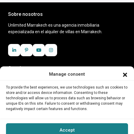
Sobre nosotros
Unlimited Marrakech es una agencia inmobiliaria
especializada en el alquiler de villas en Marrakech.
Contáctanos
Manage consent
Zenith business center, Rue Moslem, 40 000
+212 6 23 11 25 18
To provide the best experiences, we use technologies such as cookies to
contact@unlimitedmarrakech.com
store and/or access device information. Consenting to these
technologies will allow us to process data such as browsing behavior or
unique IDs on this site. Failure to consent or withdrawing consent may
Inicio
negatively impact certain features and functions.
Sobre nosotros
Restaurante con espectáculo
Accept
Galería de invitados