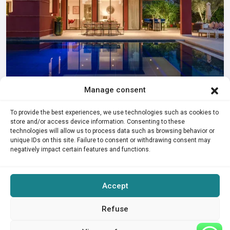
Manage consent
Villa Lyla
To provide the best experiences, we use technologies such as cookies to
712€
De
Por noche
store and/or access device information. Consenting to these
technologies will allow us to process data such as browsing behavior or
Villa Lyla es una hermosa propiedad con mucho encanto.
unique IDs on this site. Failure to consent or withdrawing consent may
La casa se encuentra a 20 minutos d
...
negatively impact certain features and functions.
2
4
4
5,000 m
Accept
1
2
3
4
Refuse