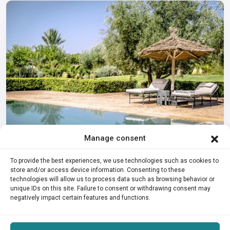
Manage consent
Villa Petra
To provide the best experiences, we use technologies such as cookies to
650€
De
Por noche
store and/or access device information. Consenting to these
technologies will allow us to process data such as browsing behavior or
Bienvenido a Villa Petra, una joya de estilo de Las Mil y Una
unique IDs on this site. Failure to consent or withdrawing consent may
Noches, disponible para alqu
...
negatively impact certain features and functions.
2
5
4
11,000 m