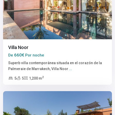
Villa Noor
660€
De
Por noche
Superb villa contemporánea situada en el corazón de la
Palmeraie de Marrakech, Villa Noor
...
2
5
5
1,200 m
Marrakech