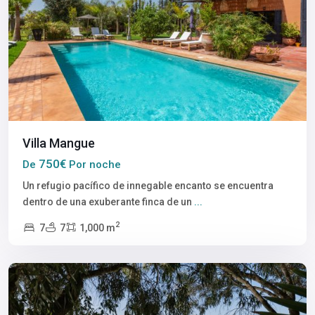
Villa Mangue
750€
De
Por noche
Un refugio pacífico de innegable encanto se encuentra
dentro de una exuberante finca de un
...
2
7
7
1,000 m
Oualidia