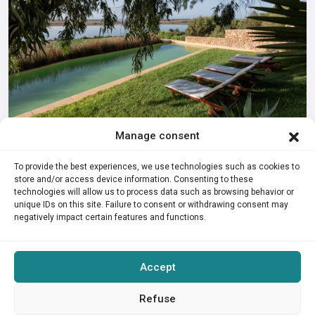
Manage consent
Villa Laguna
To provide the best experiences, we use technologies such as cookies to
785€
De
Por noche
store and/or access device information. Consenting to these
technologies will allow us to process data such as browsing behavior or
Bienvenido a Villa Laguna, una hermosa casa en Oualidia,
unique IDs on this site. Failure to consent or withdrawing consent may
en la gloriosa costa atlántica de
...
negatively impact certain features and functions.
2
6
6
25,000 m
Accept
1
2
3
4
Refuse