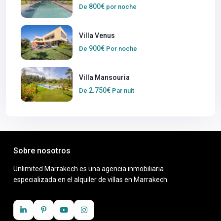
800€
De
por noche
Villa Venus
900€
De
Por noche
Villa Mansouria
2.750€
De
Par nuit
Sobre nosotros
Unlimited Marrakech es una agencia inmobiliaria
especializada en el alquiler de villas en Marrakech.